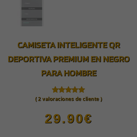
CAMISETA INTELIGENTE QR
DEPORTIVA PREMIUM EN NEGRO
PARA HOMBRE
(
2
valoraciones de cliente )
5
2
5.00
de
basado en
valoración
29.90
€
de
clientes