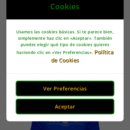
Cookies
rápido.
Usamos las cookies básicas. Si te parece bien,
simplemente haz clic en «Aceptar». También
Solo los clientes conectados que hayan comprado
puedes elegir qué tipo de cookies quieres
Política
este producto puede escribir una reseña.
haciendo clic en «Ver Preferencias».
de Cookies
Productos relacionados
Ver Preferencias
Aceptar