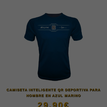
en
producto
la
tiene
página
múltiples
de
variantes.
producto
Las
opciones
se
CAMISETA INTELIGENTE QR DEPORTIVA PARA
HOMBRE EN AZUL MARINO
pueden
29.90
€