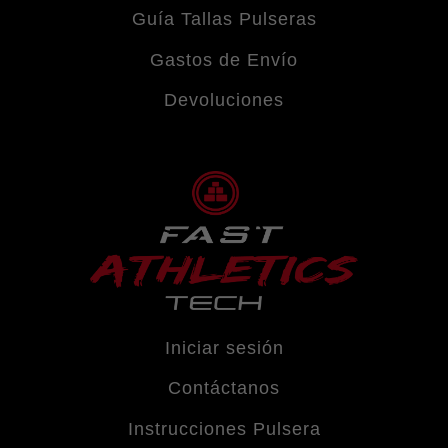
opciones
Guía Tallas Pulseras
se
Gastos de Envío
Devoluciones
pueden
elegir
en
la
página
Iniciar sesión
de
Contáctanos
producto
Instrucciones Pulsera