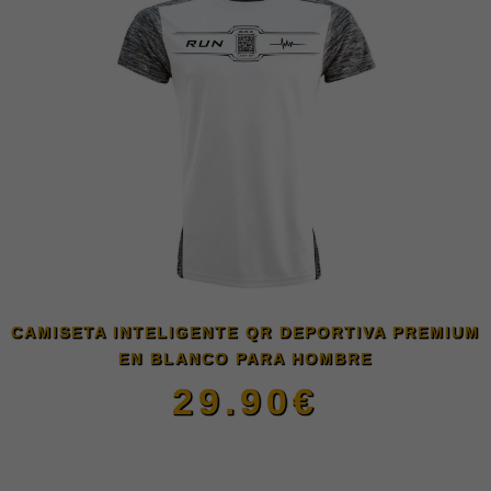
tiene
múltiples
variantes.
Las
opciones
se
CAMISETA INTELIGENTE QR DEPORTIVA PREMIUM
EN BLANCO PARA HOMBRE
pueden
29.90
€
elegir
Este