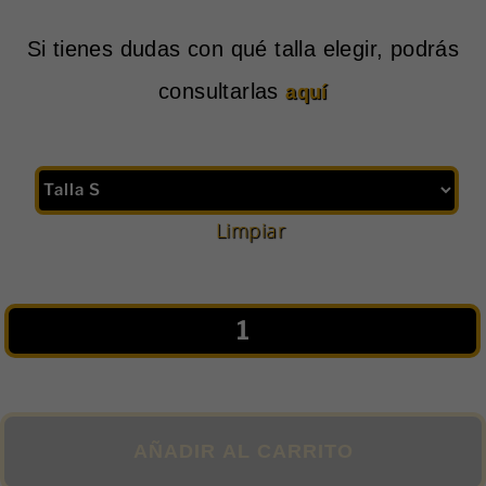
Si tienes dudas con qué talla elegir, podrás
consultarlas
aquí
Limpiar
Camiseta
Inteligente
QR
Deportiva
Premium
AÑADIR AL CARRITO
en