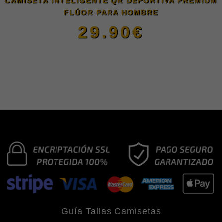
CAMISETA INTELIGENTE QR DEPORTIVA PREMIUM
FLÚOR PARA HOMBRE
pueden
29.90
€
elegir
Este
en
producto
la
tiene
página
múltiples
de
variantes.
producto
Las
Guía Tallas Camisetas