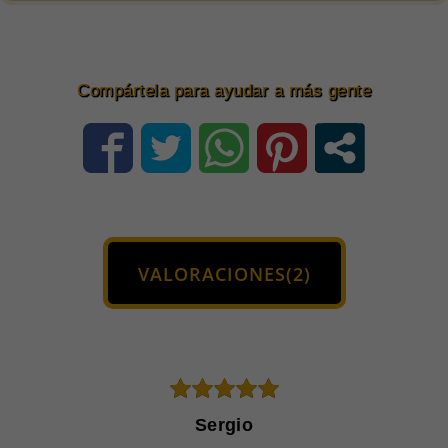
Negro
para
Hombre
Compártela para ayudar a más gente
cantidad
VALORACIONES(2)
5
de 5
Sergio